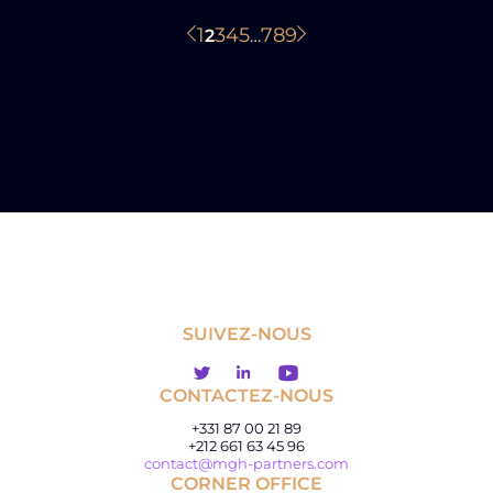
1
3
4
5
7
8
9
2
…
SUIVEZ-NOUS
CONTACTEZ-NOUS
+331 87 00 21 89
+212 661 63 45 96
contact@mgh-partners.com
CORNER OFFICE